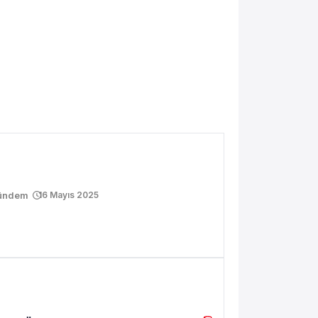
Phone 11'de MagSafe Var mı? MagSafe
angi cihazlarda var
ündem
16 Mayıs 2025