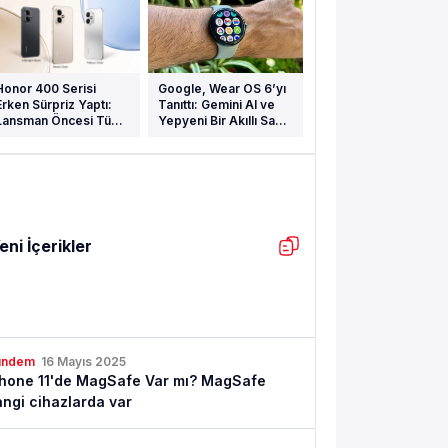
Honor 400 Serisi
Google, Wear OS 6’yı
Erken Sürpriz Yaptı:
Tanıttı: Gemini AI ve
Lansman Öncesi Tüm
Yepyeni Bir Akıllı Saat
Özellikler Ortaya Çıktı
Deneyimi Geliyor
eni İçerikler
ündem
16 Mayıs 2025
Phone 11'de MagSafe Var mı? MagSafe
ngi cihazlarda var