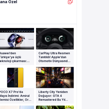
ana Özel
Huawei’den
CarPlay Ultra Resmen
Türkiye’ye üçlü
Tanıtıldı! Apple’dan
teknoloji çıkarması:
Otomotiv Dünyasında
Watch 5, Watch Fit 4 ve
Yeni Dönem
FreeBuds 6 satışta
POCO X7 Pro’da
Liberty City Yeniden
Mayıs İndirimi: Amiral
Doğuyor: GTA 4
Gemisi Özellikler, Orta
Remastered Bu Yıl
Segment Fiyat!
Geliyor!