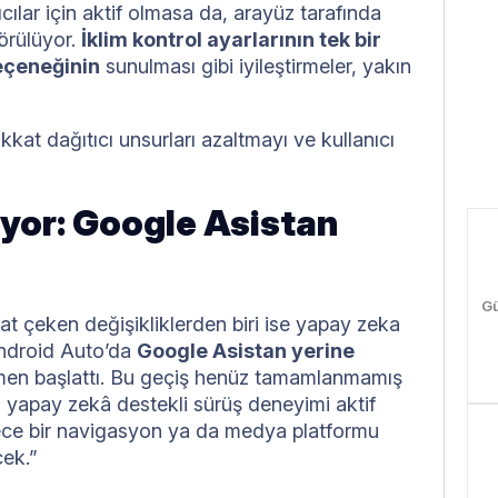
ıcılar için aktif olmasa da, arayüz tarafında
görülüyor.
İklim kontrol ayarlarının tek bir
eçeneğinin
sunulması gibi iyileştirmeler, yakın
kat dağıtıcı unsurları azaltmayı ve kullanıcı
yor: Google Asistan
i
h
G
t çeken değişikliklerden biri ise yapay zeka
Android Auto’da
Google Asistan yerine
men başlattı. Bu geçiş henüz tamamlanmamış
 yapay zekâ destekli sürüş deneyimi aktif
ece bir navigasyon ya da medya platformu
cek.”