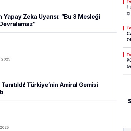
Te
Hu
çı
en Yapay Zeka Uyarısı: “Bu 3 Mesleği
6 
 Devralamaz”
Te
Ca
O
Te
s 2025
PO
Ge
Tanıtıldı! Türkiye’nin Amiral Gemisi
tı
 2025