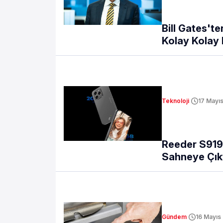
Bill Gates't
Kolay Kolay
Teknoloji
17 Mayı
Reeder S919 
Sahneye Çık
Gündem
16 Mayıs