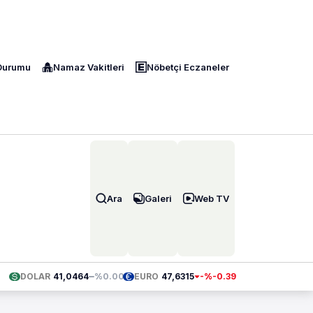
Durumu
Namaz Vakitleri
Nöbetçi Eczaneler
Ara
Galeri
Web TV
DOLAR
41,0464
0.00
EURO
47,6315
-0.39